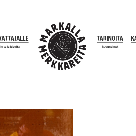
VATTAJALLE
TARINOITA
K
jeita ja ideoita
kuunnelmat