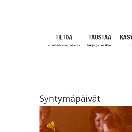
TIETOA
TAUSTAA
KAS
arjen historiaa, tietovisa
tekijät ja tavoitteet
oh
Syntymäpäivät