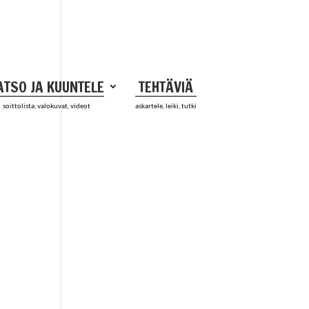
ATSO JA KUUNTELE
TEHTÄVIÄ
soittolista, valokuvat, videot
askartele, leiki, tutki