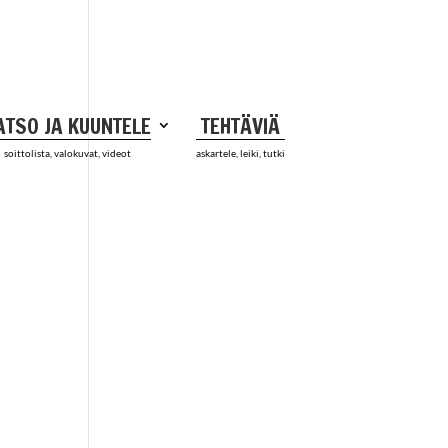
ATSO JA KUUNTELE
TEHTÄVIÄ
soittolista, valokuvat, videot
askartele, leiki, tutki