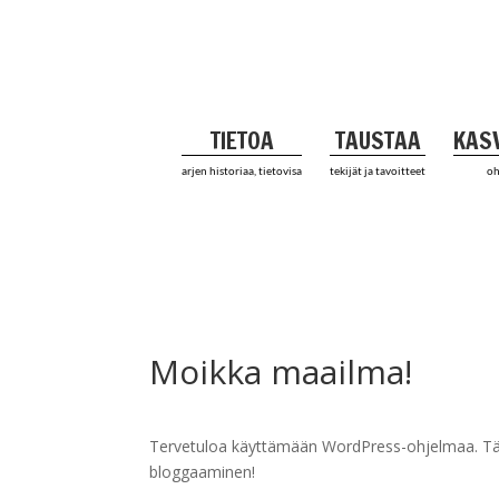
TIETOA
TAUSTAA
KAS
arjen historiaa, tietovisa
tekijät ja tavoitteet
oh
Moikka maailma!
Tervetuloa käyttämään WordPress-ohjelmaa. Tämä
bloggaaminen!