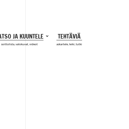
ATSO JA KUUNTELE
TEHTÄVIÄ
soittolista, valokuvat, videot
askartele, leiki, tutki