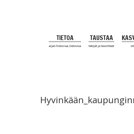
TIETOA
TAUSTAA
KAS
arjen historiaa, tietovisa
tekijät ja tavoitteet
oh
Hyvinkään_kaupungin