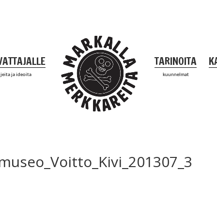
VATTAJALLE
TARINOITA
K
jeita ja ideoita
kuunnelmat
museo_Voitto_Kivi_201307_3